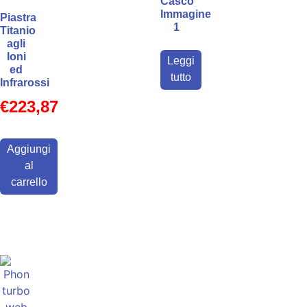
Casco
Immagine
Piastra
1
Titanio
agli
Ioni
Leggi
ed
tutto
Infrarossi
€
223,87
Aggiungi
al
carrello