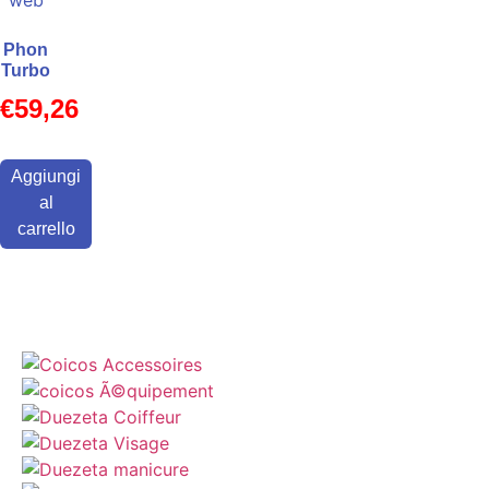
Phon
Turbo
€
59,26
Aggiungi
al
carrello