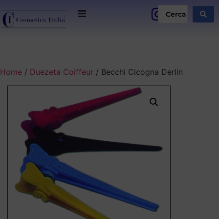
Home
/
Duezeta Coiffeur
/ Becchi Cicogna Derlin
Home page
Chi siamo
Promozioni
I nostri professionisti
Professionisti