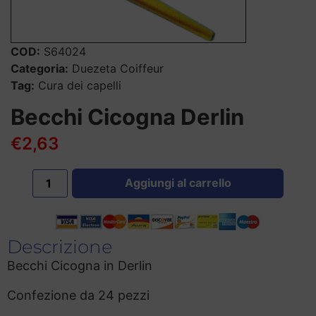
Categorie
Contatti
COD:
S64024
Categoria:
Duezeta Coiffeur
Carrello
Tag:
Cura dei capelli
Becchi Cicogna Derlin
Account
€
2,63
Aggiungi al carrello
Descrizione
Becchi Cicogna in Derlin
Confezione da 24 pezzi