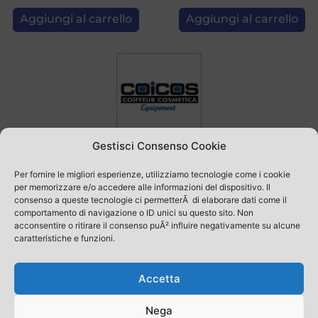
Aggiungi al carrello
Aggiungi al carrello
Gestisci Consenso Cookie
Per fornire le migliori esperienze, utilizziamo tecnologie come i cookie
per memorizzare e/o accedere alle informazioni del dispositivo. Il
Questo sito non usa INTELLIGENZA ARTIFICIALE per interagire con le persone
consenso a queste tecnologie ci permetterÃ di elaborare dati come il
comportamento di navigazione o ID unici su questo sito. Non
©2010 – 2026 Cosmetica Italia Srl. Tutti i diritti riservati.
acconsentire o ritirare il consenso puÃ² influire negativamente su alcune
C.F. e Partita IVA: 02710090248
caratteristiche e funzioni.
Termini e condizioni
Accetta
Privacy Policy
Cookie Policy
Nega