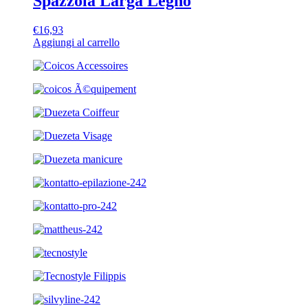
Spazzola Larga Legno
€
16,93
Aggiungi al carrello